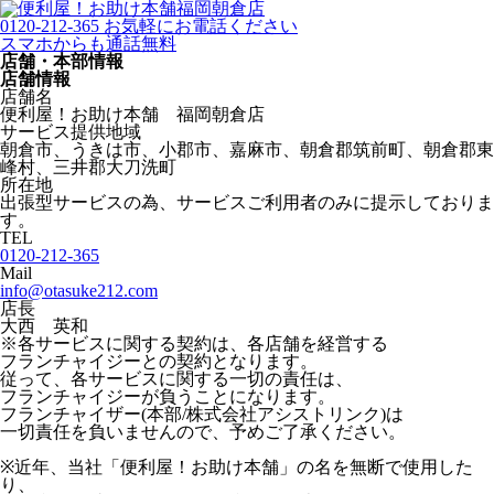
福岡朝倉店
0120-212-365
お気軽にお電話ください
スマホからも通話無料
店舗・本部情報
店舗情報
店舗名
便利屋！お助け本舗 福岡朝倉店
サービス提供地域
朝倉市、うきは市、小郡市、嘉麻市、朝倉郡筑前町、朝倉郡東
峰村、三井郡大刀洗町
所在地
出張型サービスの為、サービスご利用者のみに提示しておりま
す。
TEL
0120-212-365
Mail
info@otasuke212.com
店長
大西 英和
※各サービスに関する契約は、各店舗を経営する
フランチャイジーとの契約となります。
従って、各サービスに関する一切の責任は、
フランチャイジーが負うことになります。
フランチャイザー(本部/株式会社アシストリンク)は
一切責任を負いませんので、予めご了承ください。
※近年、当社「便利屋！お助け本舗」の名を無断で使用した
り、