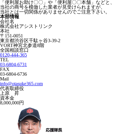
「便利屋お助け〇〇」や「便利屋〇〇本舗」などと、
当社の商号を模倣した業者が見受けられますが、
当社とは一切関係がありませんのでご注意下さい。
本部情報
会社名
株式会社アシストリンク
本社
〒151-0051
東京都渋谷区千駄ヶ谷3-39-2
VORT神宮北参道8階
全国相談窓口
0120-444-365
TEL
03-6804-6731
FAX
03-6804-6736
Mail
info@otasuke365.com
代表取締役
上原 昇
資本金
8,000,000円